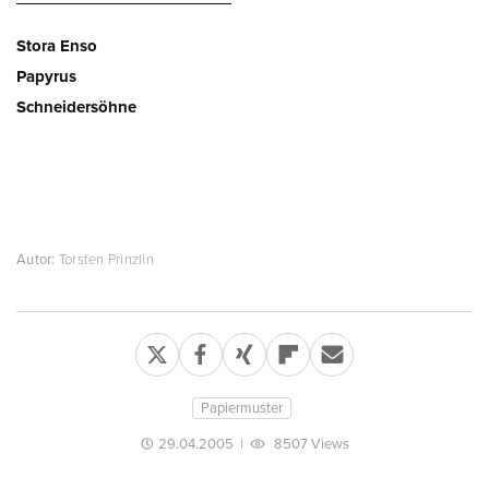
Stora Enso
Papyrus
Schneidersöhne
Autor:
Torsten Prinzlin
Papiermuster
29.04.2005
|
8507 Views