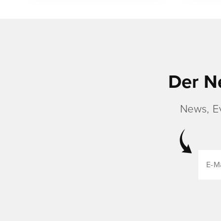
Der N
News, E