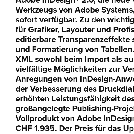
Adobe InDesign® 2.0, die neue 
Werkzeugs von Adobe Systems, 
sofort verfügbar. Zu den wich
für Grafiker, Layouter und Prof
editierbare Transparenzeffekte 
und Formatierung von Tabellen.
XML sowohl beim Import als auc
vielfältige Möglichkeiten zur 
Anregungen von InDesign-Anwe
der Verbesserung des Druckdia
erhöhten Leistungsfähigkeit d
großangelegte Publishing-Projek
Vollprodukt von Adobe InDesign
CHF 1.935. Der Preis für das U