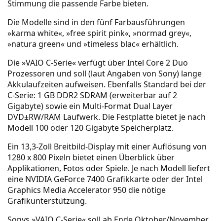
Stimmung die passende Farbe bieten.
Die Modelle sind in den fünf Farbausführungen
»karma white«, »free spirit pink«, »normad grey«,
»natura green« und »timeless blac« erhältlich.
Die »VAIO C-Serie« verfügt über Intel Core 2 Duo
Prozessoren und soll (laut Angaben von Sony) lange
Akkulaufzeiten aufweisen. Ebenfalls Standard bei der
C-Serie: 1 GB DDR2 SDRAM (erweiterbar auf 2
Gigabyte) sowie ein Multi-Format Dual Layer
DVD±RW/RAM Laufwerk. Die Festplatte bietet je nach
Modell 100 oder 120 Gigabyte Speicherplatz.
Ein 13,3-Zoll Breitbild-Display mit einer Auflösung von
1280 x 800 Pixeln bietet einen Überblick über
Applikationen, Fotos oder Spiele. Je nach Modell liefert
eine NVIDIA GeForce 7400 Grafikkarte oder der Intel
Graphics Media Accelerator 950 die nötige
Grafikunterstützung.
Sonys »VAIO C-Serie« soll ab Ende Oktober/November