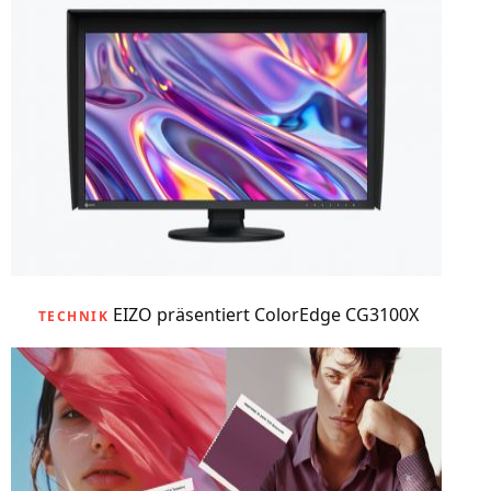
EIZO präsentiert ColorEdge CG3100X
TECHNIK