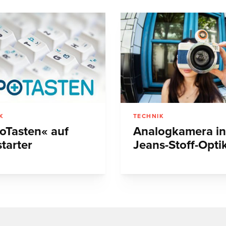
K
TECHNIK
oTasten« auf
Analogkamera in
tarter
Jeans-Stoff-Opti