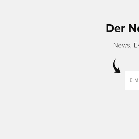
Der N
News, E