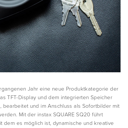
rgangenen Jahr eine neue Produktkategorie der
das TFT-Display und dem integrierten Speicher
 bearbeitet und im Anschluss als Sofortbilder mit
rden. Mit der instax SQUARE SQ20 führt
mit dem es möglich ist, dynamische und kreative