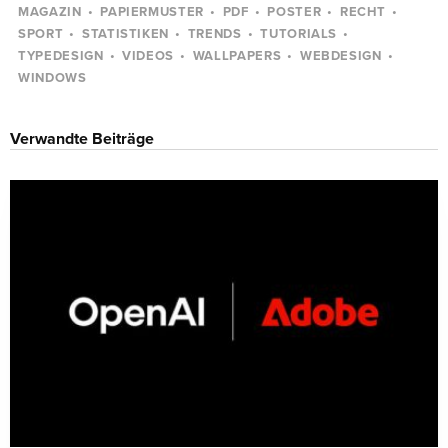
MAGAZIN
PAPIERMUSTER
PDF
POSTER
RECHT
SPORT
STATISTIKEN
TRENDS
TUTORIALS
TYPEDESIGN
VIDEOS
WALLPAPERS
WEBDESIGN
WINDOWS
Verwandte Beiträge