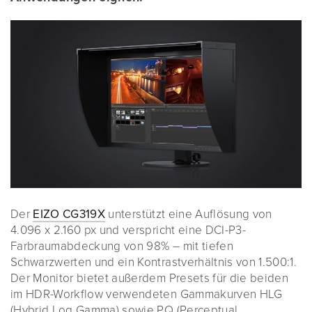
Der
EIZO CG319X
unterstützt eine Auflösung von
4.096 x 2.160 px und verspricht eine DCI-P3-
Farbraumabdeckung von 98% – mit tiefen
Schwarzwerten und ein Kontrastverhältnis von 1.500:1.
Der Monitor bietet außerdem Presets für die beiden
im HDR-Workflow verwendeten Gammakurven HLG
(Hybrid Log Gamma) sowie PQ (Perceptual