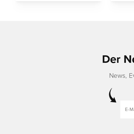
Der N
News, E