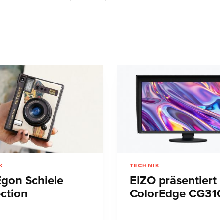
K
TECHNIK
Egon Schiele
EIZO präsentiert
ection
ColorEdge CG31