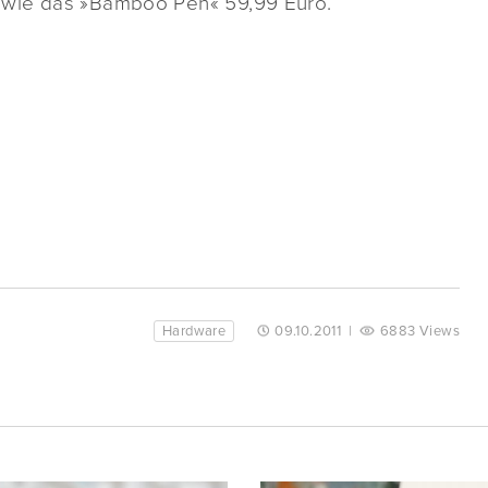
owie das »Bamboo Pen« 59,99 Euro.
Hardware
09.10.2011
|
6883 Views