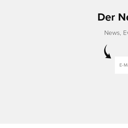
Der N
News, E