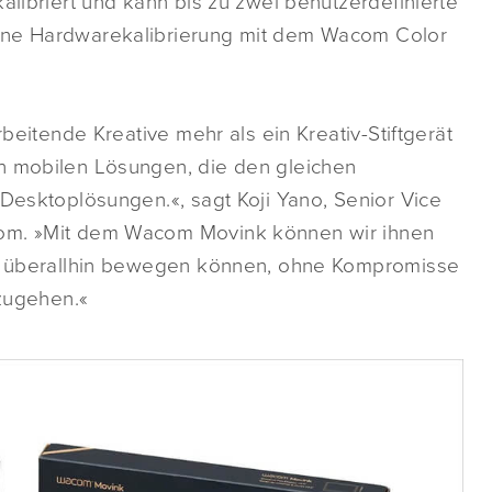
alibriert und kann bis zu zwei benutzerdefinierte
eine Hardwarekalibrierung mit dem Wacom Color
rbeitende Kreative mehr als ein Kreativ-Stiftgerät
ch mobilen Lösungen, die den gleichen
 Desktoplösungen.«, sagt Koji Yano, Senior Vice
com. »Mit dem Wacom Movink können wir ihnen
ich überallhin bewegen können, ohne Kompromisse
nzugehen.«