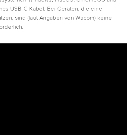
lnes USB-C-Kabel. Bei Geräten, die eine
tzen, sind (laut Angaben von Wacom) keine
orderlich.