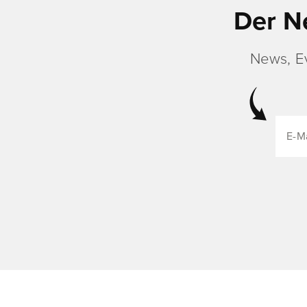
Der N
News, E