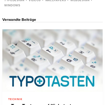
TYPEDESIGN
VIDEOS
WALLPAPERS
WEBDESIGN
WINDOWS
Verwandte Beiträge
TECHNIK