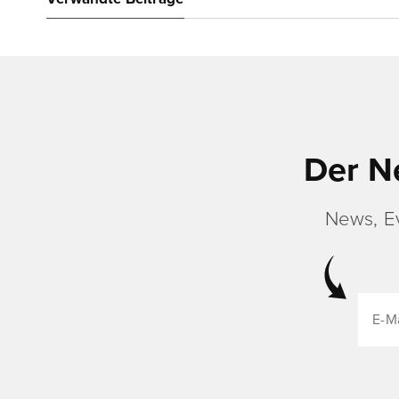
Der N
News, E