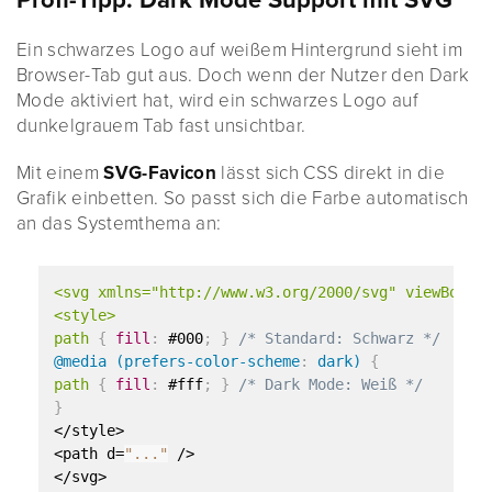
Profi-Tipp: Dark Mode Support mit SVG
Ein schwarzes Logo auf weißem Hintergrund sieht im
Browser-Tab gut aus. Doch wenn der Nutzer den Dark
Mode aktiviert hat, wird ein schwarzes Logo auf
dunkelgrauem Tab fast unsichtbar.
Mit einem
SVG-Favicon
lässt sich CSS direkt in die
Grafik einbetten. So passt sich die Farbe automatisch
an das Systemthema an:
<svg xmlns="http://www.w3.org/2000/svg" viewBox="0
<style>

path 
{
fill
:
 #000
;
}
/* Standard: Schwarz */
@media (prefers-color-scheme
:
 dark)
{
path 
{
fill
:
 #fff
;
}
/* Dark Mode: Weiß */
}
</style>

<path d=
"..."
 />

</svg>