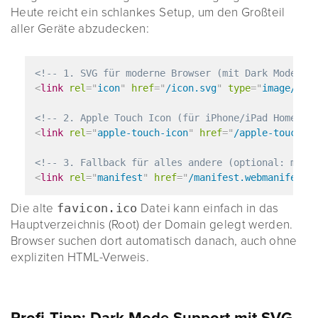
Heute reicht ein schlankes Setup, um den Großteil
aller Geräte abzudecken:
<!-- 1. SVG für moderne Browser (mit Dark Mode Su
<
link
rel
=
"
icon
"
href
=
"
/icon.svg
"
type
=
"
image/svg
<!-- 2. Apple Touch Icon (für iPhone/iPad Homescr
<
link
rel
=
"
apple-touch-icon
"
href
=
"
/apple-touch-i
<!-- 3. Fallback für alles andere (optional: mani
<
link
rel
=
"
manifest
"
href
=
"
/manifest.webmanifest
"
Die alte
favicon.ico
Datei kann einfach in das
Hauptverzeichnis (Root) der Domain gelegt werden.
Browser suchen dort automatisch danach, auch ohne
expliziten HTML-Verweis.