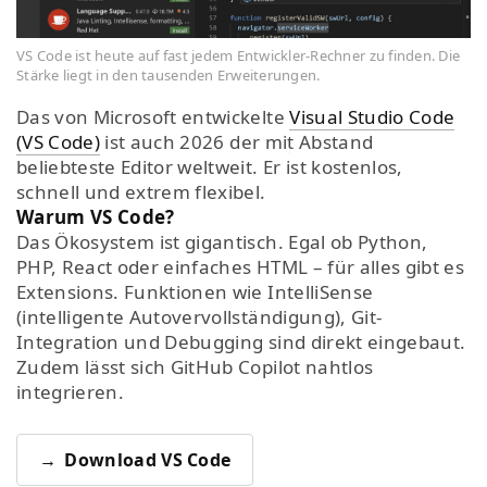
VS Code ist heute auf fast jedem Entwickler-Rechner zu finden. Die
Stärke liegt in den tausenden Erweiterungen.
Das von Microsoft entwickelte
Visual Studio Code
(VS Code)
ist auch 2026 der mit Abstand
beliebteste Editor weltweit. Er ist kostenlos,
schnell und extrem flexibel.
Warum VS Code?
Das Ökosystem ist gigantisch. Egal ob Python,
PHP, React oder einfaches HTML – für alles gibt es
Extensions. Funktionen wie IntelliSense
(intelligente Autovervollständigung), Git-
Integration und Debugging sind direkt eingebaut.
Zudem lässt sich GitHub Copilot nahtlos
integrieren.
Download VS Code