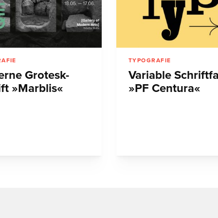
AFIE
TYPOGRAFIE
rne Grotesk-
Variable Schriftf
ift »Marblis«
»PF Centura«