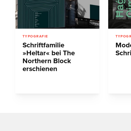
TYPOGRAFIE
TYPOGR
Schriftfamilie
Mode
»Heltar« bei The
Schr
Northern Block
erschienen