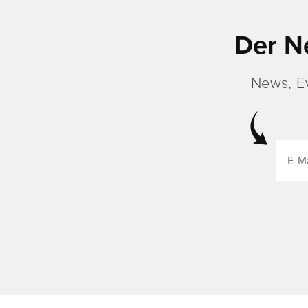
Der N
News, E