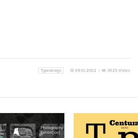
Typedesign
09.10.2002
|
3525 Views