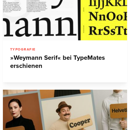
TYPOGRAFIE
»Weymann Serif« bei TypeMates
erschienen