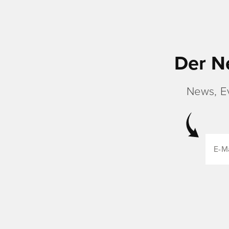
Der N
News, E