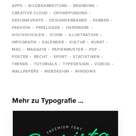
APPS
BILDBEARBEITUNG
BRANDING
CREATIVE CLOUD
CROWDFUNDING
DESIGNEVENTS
DESIGNVERBÄNDE
FARBEN
FASHION
FREELOADS
HARDWARE
HOCHSCHULEN
ICONS
ILLUSTRATION
INFOGRAFIK
KALENDER
KULTUR
KUNST
MAC
MAGAZIN
PAPIERMUSTER
PDF
POSTER
RECHT
SPORT
STATISTIKEN
TRENDS
TUTORIALS
TYPEDESIGN
VIDEOS
WALLPAPERS
WEBDESIGN
WINDOWS
Mehr zu Typografie ...