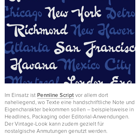
Im Einsatz ist
Pennline Script
vor allem dort
naheliegend, wo Texte eine handschriftliche Note und
Eigencharakter bekommen sollen – beispielsweise in
Headlines, Packaging oder Editorial-Anwendungen.
Der Vintage-Look kann zudem gezielt für
nostalgische Anmutungen genutzt werden.