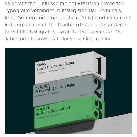
kalligrafische Einflüsse mit der Präzision gravierter
Typografie verbindet. Auffällig sind Ball Terminals,
feine Serifen und eine deutliche Strichmodulation. Als
Referenzen nennt The Northern Block unter anderem
Broad-Nib-Kalligrafie, gravierte Typografie des 18.
Jahrhunderts sowie Art-Nouveau-Ornamentik.