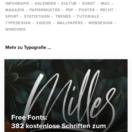
INFOGRAFIK
KALENDER
KULTUR
KUNST
MAC
MAGAZIN
PAPIERMUSTER
PDF
POSTER
RECHT
SPORT
STATISTIKEN
TRENDS
TUTORIALS
TYPEDESIGN
VIDEOS
WALLPAPERS
WEBDESIGN
WINDOWS
Mehr zu Typografie ...
Free Fonts:
382 kostenlose Schriften zum