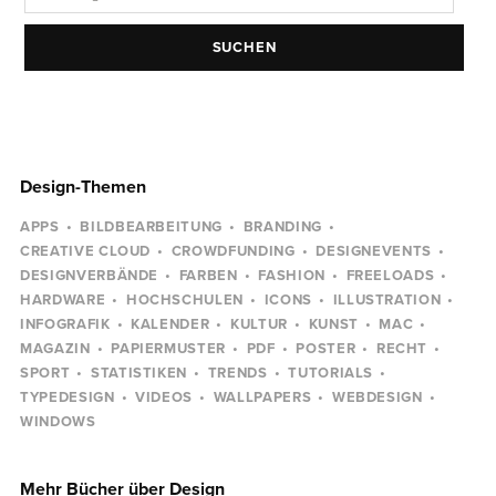
SUCHEN
Design-Themen
APPS
BILDBEARBEITUNG
BRANDING
CREATIVE CLOUD
CROWDFUNDING
DESIGNEVENTS
DESIGNVERBÄNDE
FARBEN
FASHION
FREELOADS
HARDWARE
HOCHSCHULEN
ICONS
ILLUSTRATION
INFOGRAFIK
KALENDER
KULTUR
KUNST
MAC
MAGAZIN
PAPIERMUSTER
PDF
POSTER
RECHT
SPORT
STATISTIKEN
TRENDS
TUTORIALS
TYPEDESIGN
VIDEOS
WALLPAPERS
WEBDESIGN
WINDOWS
Mehr Bücher über Design