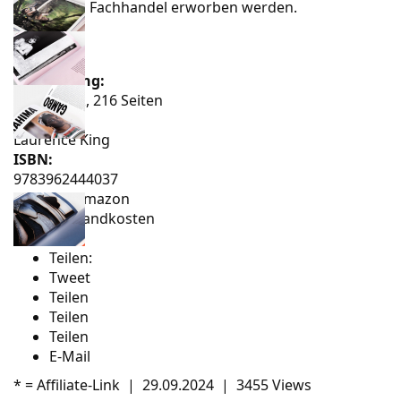
24 Euro im Fachhandel erworben werden.
Preis:
EUR 24,00
Ausführung:
Paperback, 216 Seiten
Verlag:
Laurence King
ISBN:
9783962444037
Tipp: Bei Amazon
ohne Versandkosten
bestellen*
Teilen:
Tweet
Teilen
Teilen
Teilen
E-Mail
* =
Affiliate-Link
|
29.09.2024
|
3455 Views