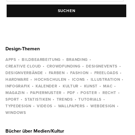
SUCHEN
Design-Themen
APPS
BILDBEARBEITUNG
BRANDING
CREATIVE CLOUD
CROWDFUNDING
DESIGNEVENTS
DESIGNVERBÄNDE
FARBEN
FASHION
FREELOADS
HARDWARE
HOCHSCHULEN
ICONS
ILLUSTRATION
INFOGRAFIK
KALENDER
KULTUR
KUNST
MAC
MAGAZIN
PAPIERMUSTER
PDF
POSTER
RECHT
SPORT
STATISTIKEN
TRENDS
TUTORIALS
TYPEDESIGN
VIDEOS
WALLPAPERS
WEBDESIGN
WINDOWS
Bücher über Medien/Kultur