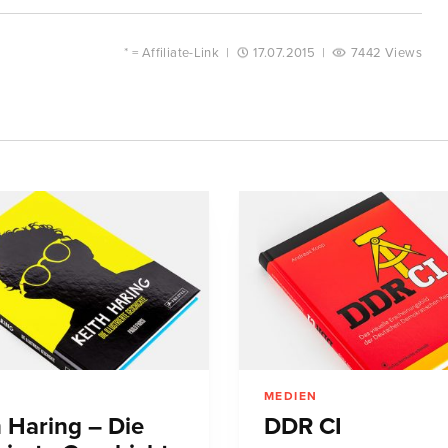
* =
Affiliate-Link
|
17.07.2015
|
7442 Views
N
MEDIEN
h Haring – Die
DDR CI