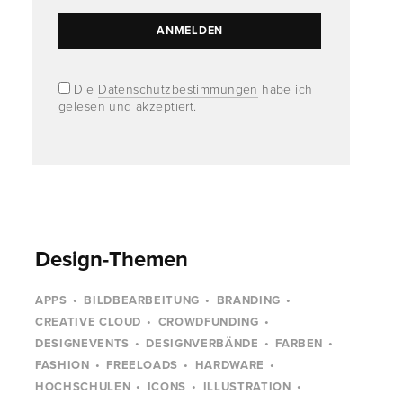
Die
Datenschutzbestimmungen
habe ich
gelesen und akzeptiert.
Design-Themen
APPS
BILDBEARBEITUNG
BRANDING
CREATIVE CLOUD
CROWDFUNDING
DESIGNEVENTS
DESIGNVERBÄNDE
FARBEN
FASHION
FREELOADS
HARDWARE
HOCHSCHULEN
ICONS
ILLUSTRATION