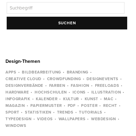
SUCHEN
Design-Themen
APPS
BILDBEARBEITUNG
BRANDING
CREATIVE CLOUD
CROWDFUNDING
DESIGNEVENTS
DESIGNVERBÄNDE
FARBEN
FASHION
FREELOADS
HARDWARE
HOCHSCHULEN
ICONS
ILLUSTRATION
INFOGRAFIK
KALENDER
KULTUR
KUNST
MAC
MAGAZIN
PAPIERMUSTER
PDF
POSTER
RECHT
SPORT
STATISTIKEN
TRENDS
TUTORIALS
TYPEDESIGN
VIDEOS
WALLPAPERS
WEBDESIGN
WINDOWS