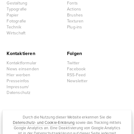
Gestaltung
Fonts
Typografie
Actions
Papier
Brushes
Fotografie
Texturen
Technik
Plug-ins
Wirtschaft
Kontaktieren
Folgen
Kontaktformular
Twitter
News einsenden
Facebook
Hier werben
RSS-Feed
Presseinfos
Newsletter
Impressum/
Datenschutz
Partnersites
Durch die Nutzung dieser Website erkennen Sie die
Rullkötter AGD
Datenschutz- und Cookie-Erklärung
sowie das Tracking mittels
Google Analytics an. Eine Deaktivierung von Google Analytics
Jazz for me
ist in der Datenschutzerklärung auf dieser Seite jederzeit