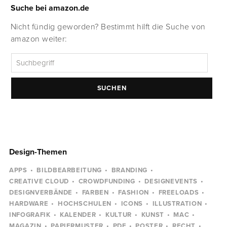
Suche bei amazon.de
Nicht fündig geworden? Bestimmt hilft die Suche von
amazon weiter:
SUCHEN
Design-Themen
APPS
BILDBEARBEITUNG
BRANDING
CREATIVE CLOUD
CROWDFUNDING
DESIGNEVENTS
DESIGNVERBÄNDE
FARBEN
FASHION
FREELOADS
HARDWARE
HOCHSCHULEN
ICONS
ILLUSTRATION
INFOGRAFIK
KALENDER
KULTUR
KUNST
MAC
MAGAZIN
PAPIERMUSTER
PDF
POSTER
RECHT