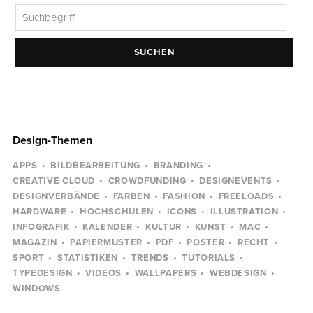
SUCHEN
Design-Themen
APPS
BILDBEARBEITUNG
BRANDING
CREATIVE CLOUD
CROWDFUNDING
DESIGNEVENTS
DESIGNVERBÄNDE
FARBEN
FASHION
FREELOADS
HARDWARE
HOCHSCHULEN
ICONS
ILLUSTRATION
INFOGRAFIK
KALENDER
KULTUR
KUNST
MAC
MAGAZIN
PAPIERMUSTER
PDF
POSTER
RECHT
SPORT
STATISTIKEN
TRENDS
TUTORIALS
TYPEDESIGN
VIDEOS
WALLPAPERS
WEBDESIGN
WINDOWS