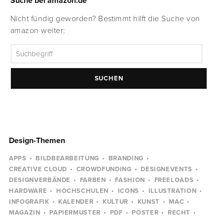
Suche bei amazon.de
Nicht fündig geworden? Bestimmt hilft die Suche von
amazon weiter:
SUCHEN
Design-Themen
APPS
BILDBEARBEITUNG
BRANDING
CREATIVE CLOUD
CROWDFUNDING
DESIGNEVENTS
DESIGNVERBÄNDE
FARBEN
FASHION
FREELOADS
HARDWARE
HOCHSCHULEN
ICONS
ILLUSTRATION
INFOGRAFIK
KALENDER
KULTUR
KUNST
MAC
MAGAZIN
PAPIERMUSTER
PDF
POSTER
RECHT