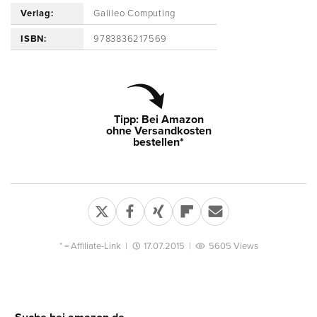
Verlag:
Galileo Computing
ISBN:
9783836217569
Tipp: Bei Amazon
ohne Versandkosten
bestellen*
* =
Affiliate-Link
|
17.07.2015
|
5605 Views