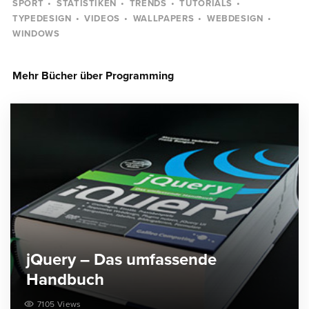
SPORT
STATISTIKEN
TRENDS
TUTORIALS
TYPEDESIGN
VIDEOS
WALLPAPERS
WEBDESIGN
WINDOWS
Mehr Bücher über Programming
jQuery – Das umfassende
Handbuch
7105 Views