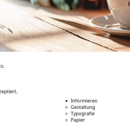
s.
sourcen
eptiert.
 enthalten noch
Informieren
Gestaltung
e 1.000 Verweise für
Typografie
Papier