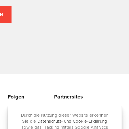
Folgen
Partnersites
Twitter
Rullkötter AGD
Facebook
Durch die Nutzung dieser Website erkennen
Jazz for me
Sie die
Datenschutz- und Cookie-Erklärung
RSS-Feed
sowie das Tracking mittels Google Analytics