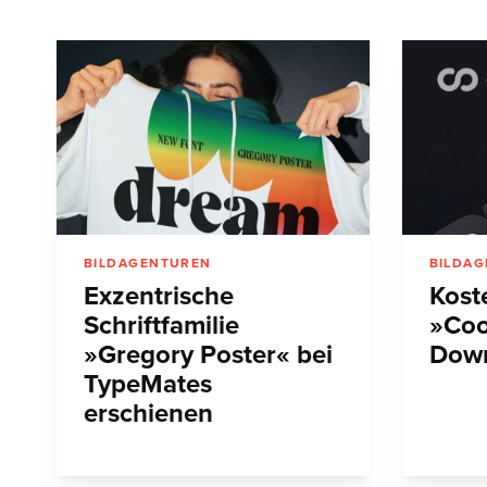
BILDAGENTUREN
BILDA
Exzentrische
Kost
Schriftfamilie
»Coo
»Gregory Poster« bei
Dow
TypeMates
erschienen