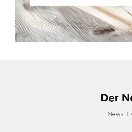
Der N
News, E