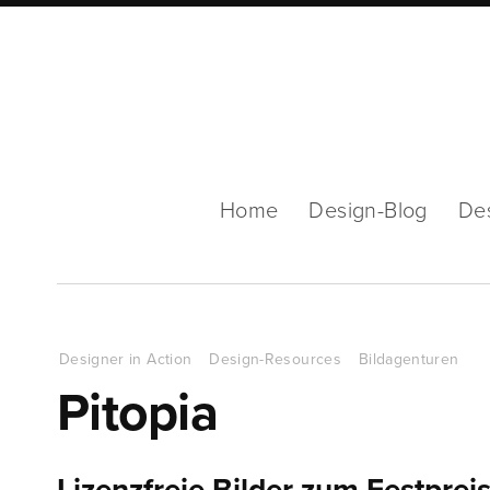
Home
Design-Blog
De
Designer in Action
Design-Resources
Bildagenturen
Pitopia