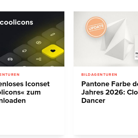
GENTUREN
BILDAGENTUREN
enloses Iconset
Pantone Farbe d
licons« zum
Jahres 2026: Cl
nloaden
Dancer