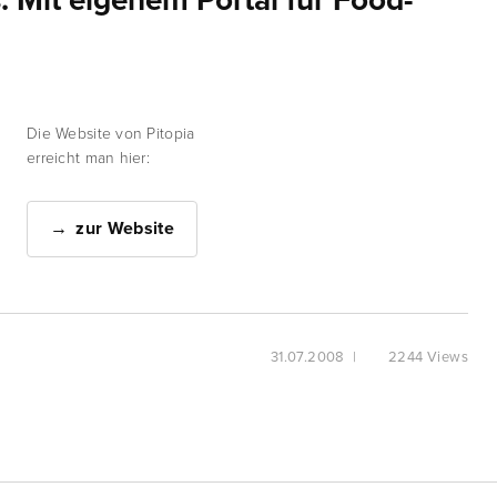
s. Mit eigenem Portal für Food-
Die Website von Pitopia
erreicht man hier:
zur Website
31.07.2008
|
2244 Views