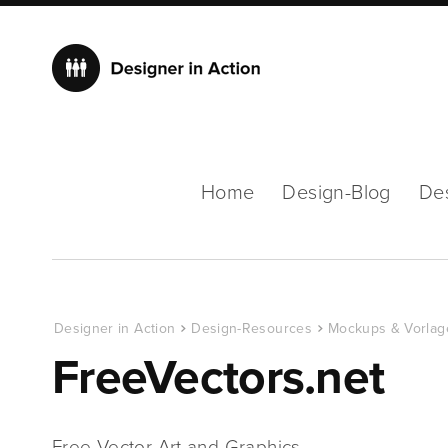
Home
Design-Blog
De
Designer in Action
Design-Resources
Mockups & Vorlag
FreeVectors.net
Free Vector Art and Graphics …