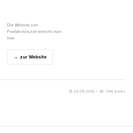
Die Website von
FreeVectors.net erreicht man
hier:
zur Website
20.09.2018
|
396 Views