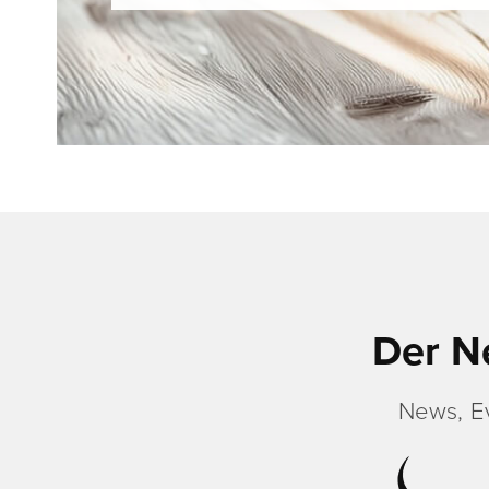
Der N
News, E