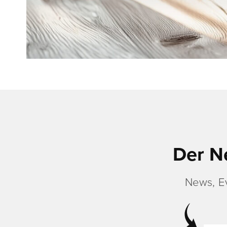
Der N
News, E