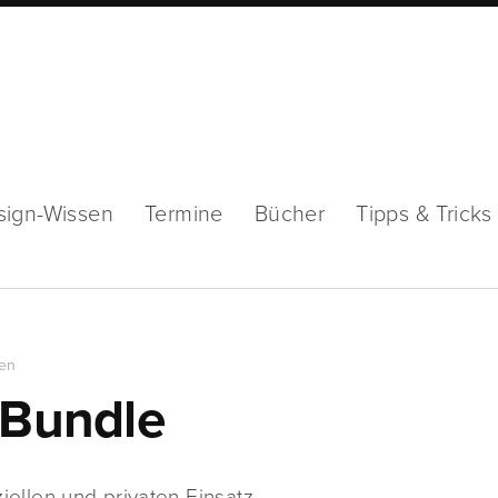
sign-Wissen
Termine
Bücher
Tipps & Tricks
en
 Bundle
llen und privaten Einsatz …