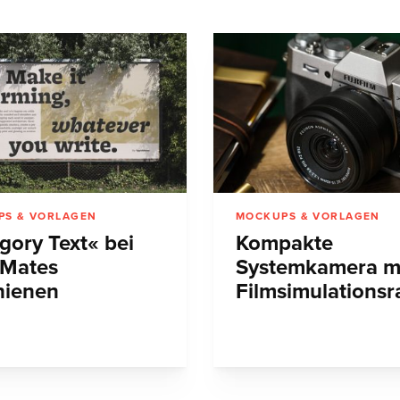
PS & VORLAGEN
MOCKUPS & VORLAGEN
gory Text« bei
Kompakte
Mates
Systemkamera m
hienen
Filmsimulationsr