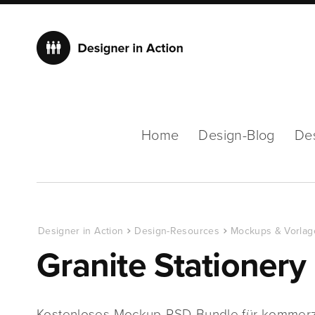
Home
Design-Blog
De
Designer in Action
Design-Resources
Mockups & Vorlag
Granite Stationery
Kostenloses Mockup-PSD-Bundle für kommerzie