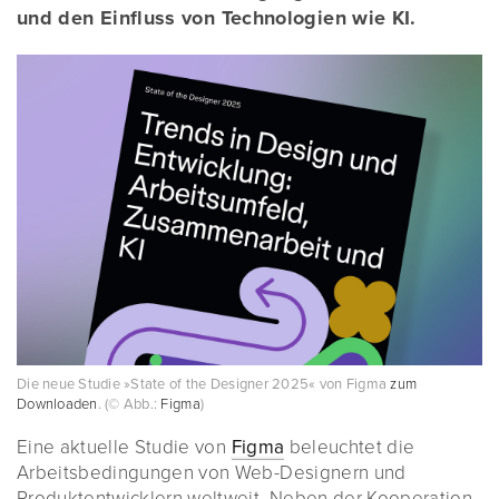
und den Einfluss von Technologien wie KI.
Die neue Studie »State of the Designer 2025« von Figma
zum
Downloaden
. (© Abb.:
Figma
)
Eine aktuelle Studie von
Figma
beleuchtet die
Arbeitsbedingungen von Web-Designern und
Produktentwicklern weltweit. Neben der Kooperation