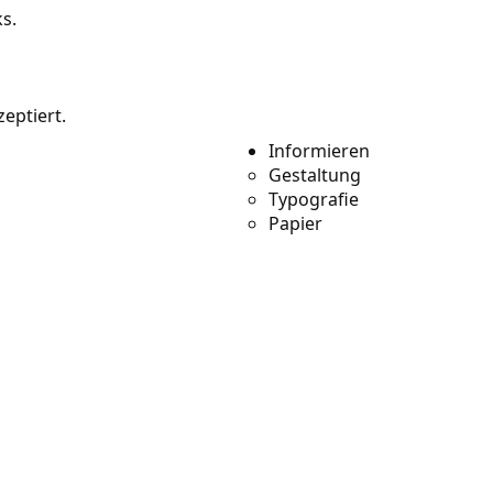
s.
sourcen
eptiert.
 enthalten noch
Informieren
Gestaltung
e 1.000 Verweise für
Typografie
Papier