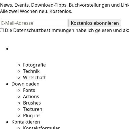
News, Events, Download-Tipps, Buchvorstellungen und Link
Alle zwei Wochen neu. Kostenlos.
Design-Res
Die
Datenschutzbestimmungen
habe ich gelesen und akz
Die Resources auf Designer in Action
weitere Links für Kreative. Jetzt an di
Designer und Kreative entdecken!
Fotografie
Technik
Wirtschaft
Downloaden
Fonts
Actions
Brushes
Texturen
Plug-ins
Kontaktieren
Kontaktformular