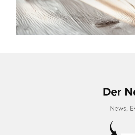
Der N
News, E