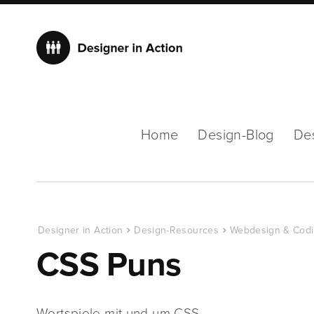
Home
Design-Blog
De
Designer in Action
Design-Resources
Webdesign & Cod
CSS Puns
Wortspiele mit und um CSS …