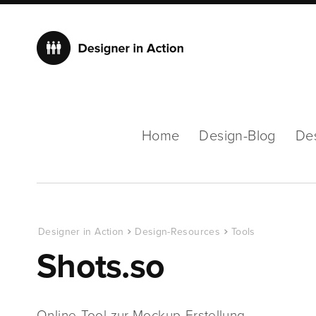
Home
Design-Blog
De
Designer in Action
Design-Resources
Tools
Shots.so
Online-Tool zur Mockup-Erstellung …