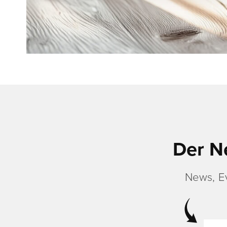
Der N
News, E