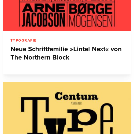
TYPOGRAFIE
Neue Schriftfamilie »Lintel Next« von
The Northern Block