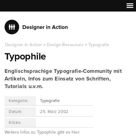
Designer in Action
Design-Resources
Typografie
Typophile
Englischsprachige Typografie-Community mit
Artikeln, Infos zum Einsatz von Schriften,
Tutorials u.v.m.
Kategorie:
Typografie
Datum:
25. März 2002
Klicks:
Weitere Infos zu Typophile gibt es hier: