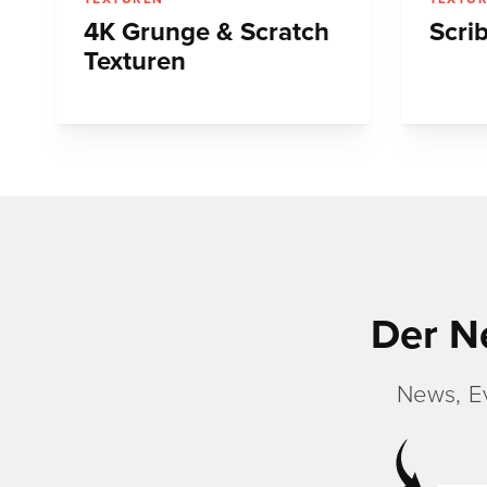
4K Grunge & Scratch
Scri
Texturen
Der N
News, E