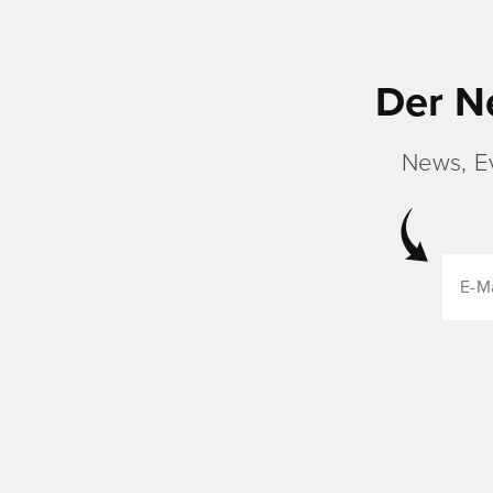
Der N
News, E