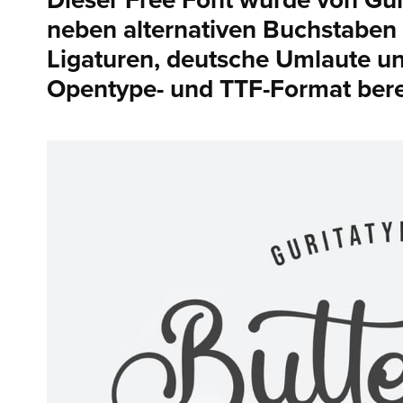
Dieser Free Font wurde von Guri
neben alternativen Buchstaben 
Ligaturen, deutsche Umlaute u
Opentype- und TTF-Format berei