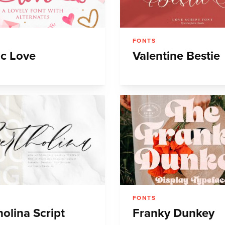
FONTS
c Love
Valentine Bestie
FONTS
holina Script
Franky Dunkey