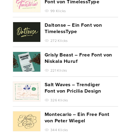
Font von TimelessType
99 Klicks
Daltonse – Ein Font von
TimelessType
272 Klicks
Grisly Beast – Free Font von
Niskala Huruf
221 Klicks
Salt Waves – Trendiger
Font von Pricilia Design
326 Klicks
Montecarlo – Ein Free Font
von Peter Wiegel
344 Klicks