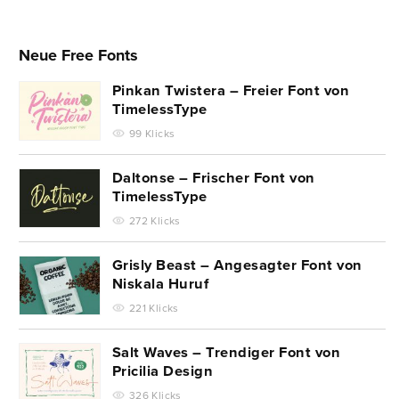
Neue Free Fonts
Pinkan Twistera – Freier Font von
TimelessType
99 Klicks
Daltonse – Frischer Font von
TimelessType
272 Klicks
Grisly Beast – Angesagter Font von
Niskala Huruf
221 Klicks
Salt Waves – Trendiger Font von
Pricilia Design
326 Klicks