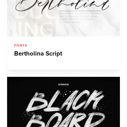
FONTS
Bertholina Script