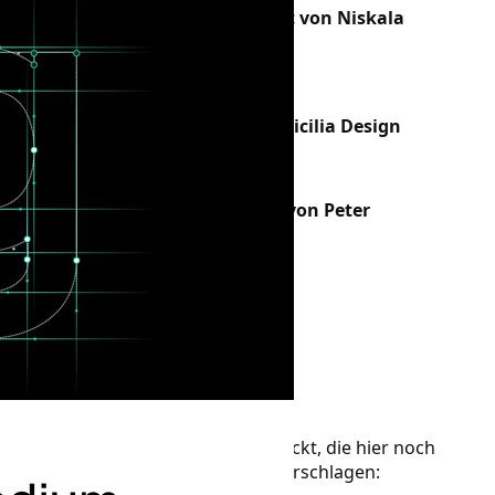
Grisly Beast – Beliebter Font von Niskala
Huruf
221 Klicks
Salt Waves – Ein Font von Pricilia Design
325 Klicks
Montecarlo – Ein Free Font von Peter
Wiegel
343 Klicks
Font vorschlagen
Eine kostenlose Schrift entdeckt, die hier noch
fehlt? Jetzt einen Free Font vorschlagen: