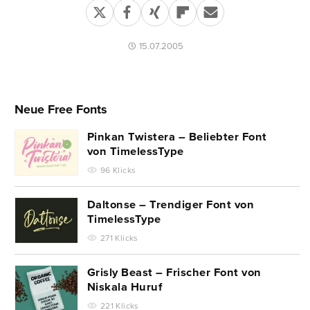
15.07.2005
Neue Free Fonts
Pinkan Twistera – Beliebter Font
von TimelessType
96 Klicks
Daltonse – Trendiger Font von
TimelessType
271 Klicks
Grisly Beast – Frischer Font von
Niskala Huruf
221 Klicks