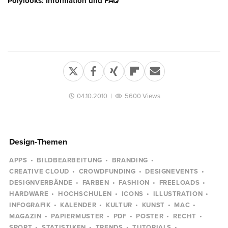
Polylooks: Information und FAQ
04.10.2010
|
5600 Views
Design-Themen
APPS
BILDBEARBEITUNG
BRANDING
CREATIVE CLOUD
CROWDFUNDING
DESIGNEVENTS
DESIGNVERBÄNDE
FARBEN
FASHION
FREELOADS
HARDWARE
HOCHSCHULEN
ICONS
ILLUSTRATION
INFOGRAFIK
KALENDER
KULTUR
KUNST
MAC
MAGAZIN
PAPIERMUSTER
PDF
POSTER
RECHT
SPORT
STATISTIKEN
TRENDS
TUTORIALS