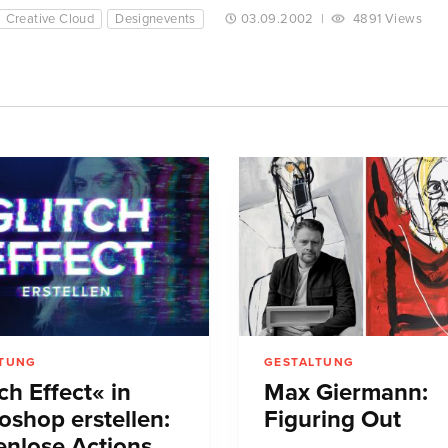
Creative Cloud
Designevents
03.09.2002
|
4891 Views
LTUNG
GESTALTUNG
ch Effect« in
Max Giermann:
oshop erstellen:
Figuring Out
enlose Actions