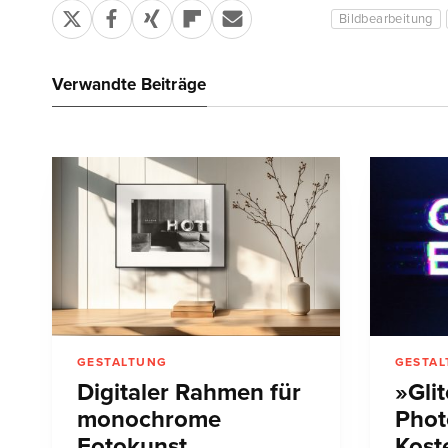
Bildbearbeitung
Verwandte Beiträge
GESTALTUNG
GESTA
Digitaler Rahmen für
»Glit
monochrome
Phot
Fotokunst
Kost