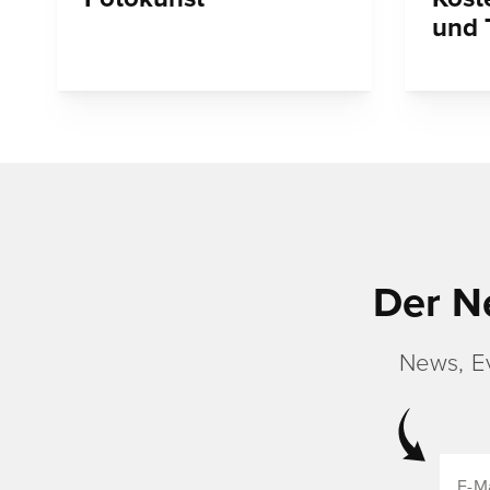
und 
Der N
News, E