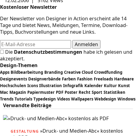
12.02.2006
|
5162 Views
Kostenloser Newsletter
Der Newsletter von Designer in Action erscheint alle 14
Tage und bietet News, Meldungen, Termine, Download-
Tipps, Buchvorstellungen und neue Links.
Die
Datenschutzbestimmungen
habe ich gelesen und
akzeptiert.
Design-Themen
Apps
Bildbearbeitung
Branding
Creative Cloud
Crowdfunding
Designevents
Designverbände
Farben
Fashion
Freeloads
Hardware
Hochschulen
Icons
Illustration
Infografik
Kalender
Kultur
Kunst
Mac
Magazin
Papiermuster
PDF
Poster
Recht
Sport
Statistiken
Trends
Tutorials
Typedesign
Videos
Wallpapers
Webdesign
Windows
Verwandte Beiträge
»Druck- und Medien-Abc« kostenlos
GESTALTUNG