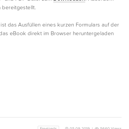
ereitgestellt.
st das Ausfüllen eines kurzen Formulars auf der
 das eBook direkt im Browser heruntergeladen
Freeloads
05.09.2019
|
5660 Views