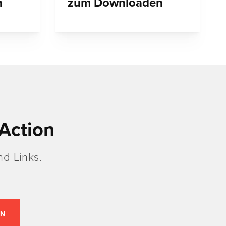
n
zum Downloaden
Action
d Links.