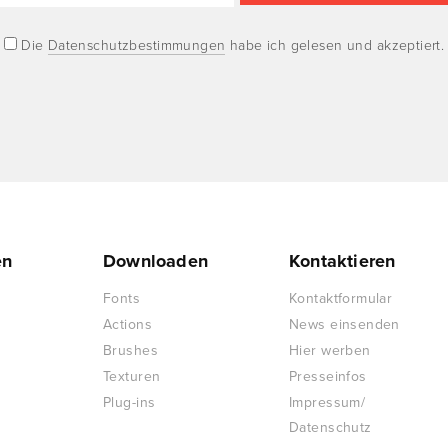
Die
Datenschutzbestimmungen
habe ich gelesen und akzeptiert.
en
Downloaden
Kontaktieren
Fonts
Kontaktformular
Actions
News einsenden
Brushes
Hier werben
Texturen
Presseinfos
Plug-ins
Impressum/
Datenschutz