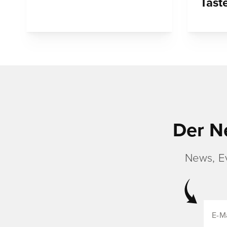
Tast
Der N
News, E