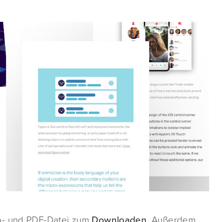
ub- und PDF-Datei zum
Downloaden
. Außerdem