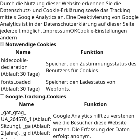
Durch die Nutzung dieser Website erkennen Sie die
Datenschutz- und Cookie-Erklärung
sowie das Tracking
mittels Google Analytics an. Eine Deaktivierung von Google
Analytics ist in der Datenschutzerklärung auf dieser Seite
jederzeit möglich.
Impressum
OK
Cookie-Einstellungen
ändern
Notwendige Cookies
Name
Funktion
hidecookie-
Speichert den Zustimmungsstatus des
declaration
Benutzers für Cookies.
(Ablauf: 30 Tage)
fontsLoaded
Speichert den Ladestatus von
(Ablauf: 30 Tage)
Webfonts.
Google-Tracking-Cookies
Name
Funktion
_gat_gtag_
Google Analytics hilft zu verstehen,
UA_264576_1 (Ablauf:
wie die Besucher diese Website
Sitzung), _ga (Ablauf:
nutzen. Die Erfassung der Daten
2 Jahre), _gid (Ablauf:
erfolgt anonym.