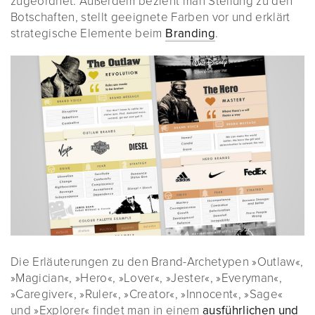
zugeordnet. Außerdem bezieht man Stellung zu den
Botschaften, stellt geeignete Farben vor und erklärt
strategische Elemente beim
Branding
.
Die Erläuterungen zu den Brand-Archetypen »Outlaw«,
»Magician«, »Hero«, »Lover«, »Jester«, »Everyman«,
»Caregiver«, »Ruler«, »Creator«, »Innocent«, »Sage«
und »Explorer« findet man in einem
ausführlichen und