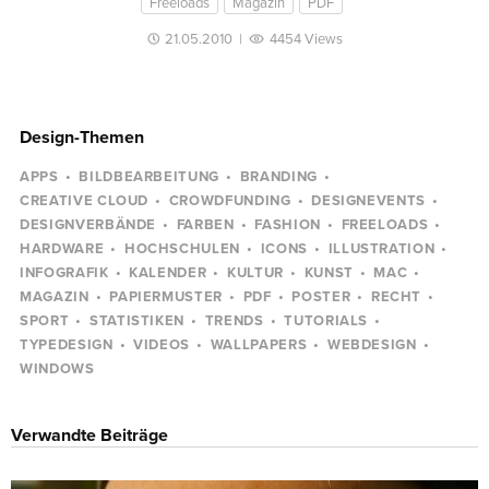
Freeloads
Magazin
PDF
21.05.2010
|
4454 Views
Design-Themen
APPS
BILDBEARBEITUNG
BRANDING
CREATIVE CLOUD
CROWDFUNDING
DESIGNEVENTS
DESIGNVERBÄNDE
FARBEN
FASHION
FREELOADS
HARDWARE
HOCHSCHULEN
ICONS
ILLUSTRATION
INFOGRAFIK
KALENDER
KULTUR
KUNST
MAC
MAGAZIN
PAPIERMUSTER
PDF
POSTER
RECHT
SPORT
STATISTIKEN
TRENDS
TUTORIALS
TYPEDESIGN
VIDEOS
WALLPAPERS
WEBDESIGN
WINDOWS
Verwandte Beiträge