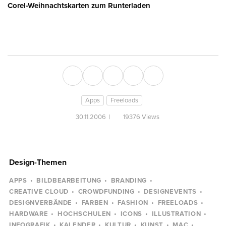
Corel-Weihnachtskarten zum Runterladen
Apps
Freeloads
30.11.2006
|
19376 Views
Design-Themen
APPS
BILDBEARBEITUNG
BRANDING
CREATIVE CLOUD
CROWDFUNDING
DESIGNEVENTS
DESIGNVERBÄNDE
FARBEN
FASHION
FREELOADS
HARDWARE
HOCHSCHULEN
ICONS
ILLUSTRATION
INFOGRAFIK
KALENDER
KULTUR
KUNST
MAC